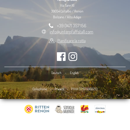
Via Tann 16
39054 Collalbo / Renon
Bolzano / Alto Adige
+39 0471 357 156
info@unterpfaffstall.com
Pianificare la rotta
Deutsch
-
English
Colophone
-
Privacy
-
P.IVA 02976660213