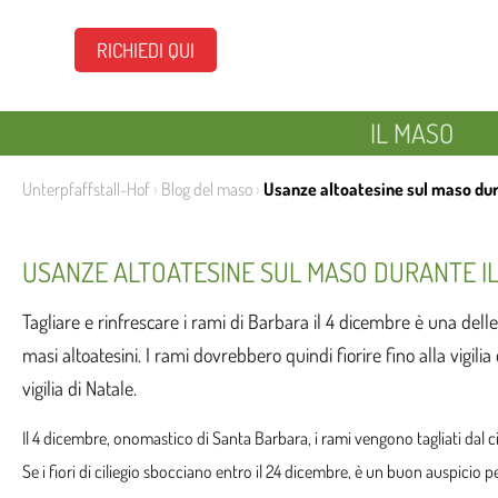
RICHIEDI QUI
IL MASO
Unterpfaffstall-Hof
›
Blog del maso
›
Usanze altoatesine sul maso dura
USANZE ALTOATESINE SUL MASO DURANTE IL
Tagliare e rinfrescare i rami di Barbara il 4 dicembre è una dell
masi altoatesini. I rami dovrebbero quindi fiorire fino alla vigili
vigilia di Natale.
Il 4 dicembre, onomastico di Santa Barbara, i rami vengono tagliati dal ci
Se i fiori di ciliegio sbocciano entro il 24 dicembre, è un buon auspicio p