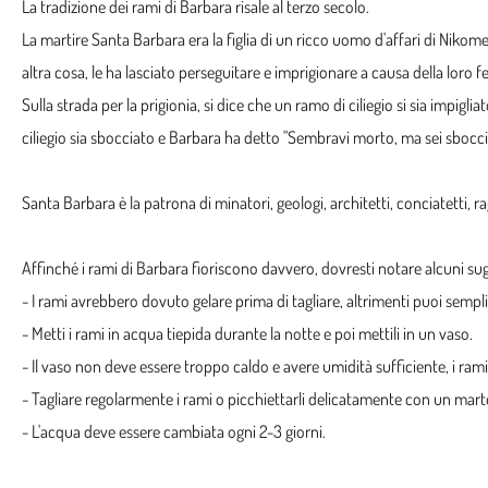
La tradizione dei rami di Barbara risale al terzo secolo.
La martire Santa Barbara era la figlia di un ricco uomo d'affari di Niko
altra cosa, le ha lasciato perseguitare e imprigionare a causa della loro f
Sulla strada per la prigionia, si dice che un ramo di ciliegio si sia impigl
ciliegio sia sbocciato e Barbara ha detto "Sembravi morto, ma sei sbocciat
Santa Barbara è la patrona di minatori, geologi, architetti, conciatetti, ra
Affinché i rami di Barbara fioriscono davvero, dovresti notare alcuni su
- I rami avrebbero dovuto gelare prima di tagliare, altrimenti puoi semp
- Metti i rami in acqua tiepida durante la notte e poi mettili in un vaso.
- Il vaso non deve essere troppo caldo e avere umidità sufficiente, i r
- Tagliare regolarmente i rami o picchiettarli delicatamente con un mar
- L'acqua deve essere cambiata ogni 2-3 giorni.