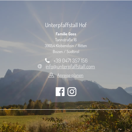
Unterpfaffstall Hof
Familie Goss
Tannstraße 16
39054 Klobenstein / Ritten
Bozen / Südtirol
+39 0471 357 156
info@unterpfaffstall.com
Anreise planen