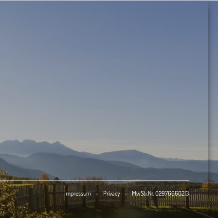
Impressum
-
Privacy
-
MwStr.Nr. 02976660213